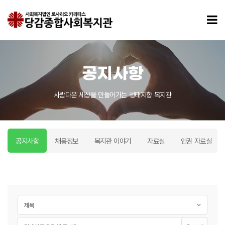
공지사항 페이지
모
공지사항
사람다운 세상을 만들어가는 생태지향 복지관
공지사항
채용정보
복지관 이야기
자료실
인권 자료실
게시글 검색
검색대상
필수
검색어