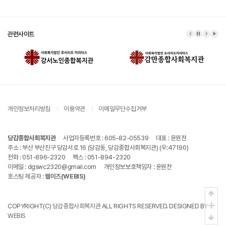
관련사이트
이전 배너
배너 정지
다음 배
배너
개인정보처리방침
이용약관
이메일무단수집거부
당감종합사회복지관
사업자등록번호 : 605-82-05539
대표 : 윤원찬
주소 : 부산 부산진구 당감서로 16 (당감동, 당감종합사회복지관) (우:47190)
전화 : 051-896-2320
팩스 : 051-894-2320
이메일 : dgswc2320@gmail.com
개인정보보호책임자 : 윤원찬
호스팅 제공자 :
웹이즈(WEBIS)
상단
중간
COPYRIGHT(C)
당감종합사회복지관
ALL RIGHTS RESERVED. DESIGNED BY
WEBIS
하단