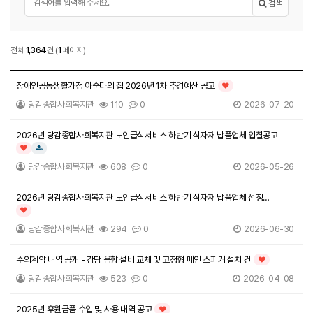
검색
공지사항
전체
1,364
건
(
1
페이지)
공지사항 목록
장애인공동생활가정 아순타의 집 2026년 1차 추경예산 공고
인기글
당감종합사회복지관
110
0
2026-07-20
2026년 당감종합사회복지관 노인급식서비스 하반기 식자재 납품업체 입찰공고
인기글
다운로드
당감종합사회복지관
608
0
2026-05-26
2026년 당감종합사회복지관 노인급식서비스 하반기 식자재 납품업체 선정
결과보고
인기글
당감종합사회복지관
294
0
2026-06-30
수의계약 내역 공개 - 강당 음향 설비 교체 및 고정형 메인 스피커 설치 건
인기글
당감종합사회복지관
523
0
2026-04-08
2025년 후원금품 수입 및 사용 내역 공고