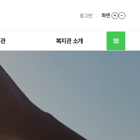
화면
화면확대
화면축
로그인
전체메뉴
기관
복지관 소개