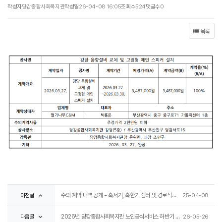
작성자
당감종합사회복지관
작성일
26-04-08 16:05
조회수
524
댓글수
0
목록
이전글
수의 계약 내역 공개 - 혹서기, 혹한기 쉼터 및 경로식당 대기장소 조성
25-04-08
다음글
2026년 당감종합사회복지관 노인급식서비스 하반기 식자재 납품업체 입찰공고
26-05-26