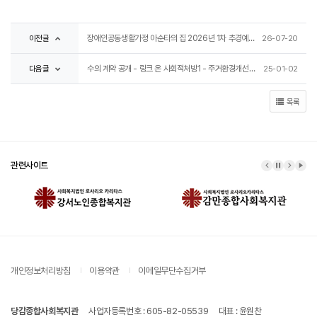
이전글
장애인공동생활가정 아순타의 집 2026년 1차 추경예산 공고
26-07-20
다음글
수의 계약 공개 - 링크 온 사회적처방1 - 주거환경개선사업 건
25-01-02
목록
관련사이트
이전 배너
배너 정지
다음 배
배너
개인정보처리방침
이용약관
이메일무단수집거부
당감종합사회복지관
사업자등록번호 : 605-82-05539
대표 : 윤원찬